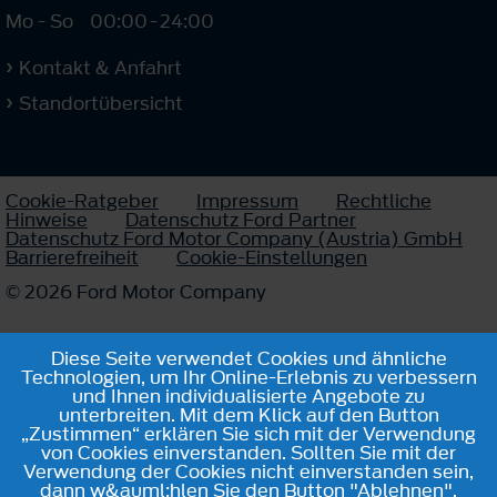
Mo - So
00:00
-
24:00
Kontakt & Anfahrt
Standortübersicht
Cookie-Ratgeber
Impressum
Rechtliche
Hinweise
Datenschutz Ford Partner
Datenschutz Ford Motor Company (Austria) GmbH
Barrierefreiheit
Cookie-Einstellungen
© 2026 Ford Motor Company
Diese Seite verwendet Cookies und ähnliche
Technologien, um Ihr Online-Erlebnis zu verbessern
und Ihnen individualisierte Angebote zu
unterbreiten. Mit dem Klick auf den Button
„Zustimmen“ erklären Sie sich mit der Verwendung
von Cookies einverstanden. Sollten Sie mit der
Verwendung der Cookies nicht einverstanden sein,
dann w&auml;hlen Sie den Button "Ablehnen".