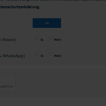
tenschutzerklärung
.
Ja
hat-Room)
Ja
Nein
MS, WhatsApp)
Ja
Nein