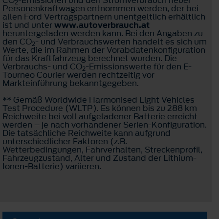
2
Personenkraftwagen entnommen werden, der bei
allen Ford Vertragspartnern unentgeltlich erhältlich
ist und unter
www.autoverbrauch.at
heruntergeladen werden kann. Bei den Angaben zu
den CO
- und Verbrauchswerten handelt es sich um
2
Werte, die im Rahmen der Vorabdatenkonfiguration
für das Kraftfahrzeug berechnet wurden. Die
Verbrauchs- und CO
-Emissionswerte für den E-
2
Tourneo Courier werden rechtzeitig vor
Markteinführung bekanntgegeben.
** Gemäß Worldwide Harmonised Light Vehicles
Test Procedure (WLTP). Es können bis zu 288 km
Reichweite bei voll aufgeladener Batterie erreicht
werden – je nach vorhandener Serien-Konfiguration.
Die tatsächliche Reichweite kann aufgrund
unterschiedlicher Faktoren (z.B.
Wetterbedingungen, Fahrverhalten, Streckenprofil,
Fahrzeugzustand, Alter und Zustand der Lithium-
Ionen-Batterie) variieren.