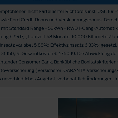
mpfohlener, nicht kartellierter Richtpreis inkl. USt. für 
sowie Ford Credit Bonus und Versicherungsbonus. Berec
r mit Standard Range - 58kWh - RWD 1-Gang-Automatikg
lung € 9417,-; Laufzeit 48 Monate; 10.000 Kilometer/Jah
zinssatz variabel 5,88%; Effektivzinssatz 6,33%; gesetzl
36150,19; Gesamtkosten € 4760,19. Die Abwicklung der 
Santander Consumer Bank. Bankübliche Bonitätskriterien
Auto-Versicherung (Versicherer: GARANTA Versicherungs
 unverbindliches Angebot, vorbehaltlich Änderungen, Ir