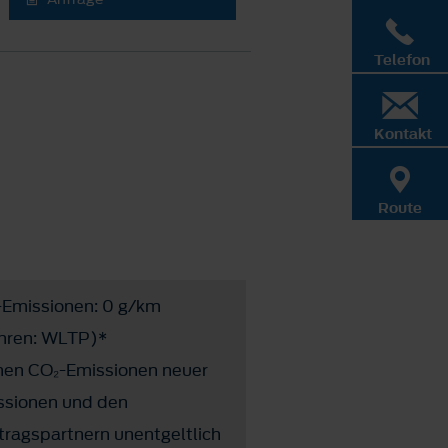
Telefon
Kontakt
Route
₂-Emissionen: 0 g/km
fahren: WLTP)*
schen CO₂-Emissionen neuer
ssionen und den
ragspartnern unentgeltlich